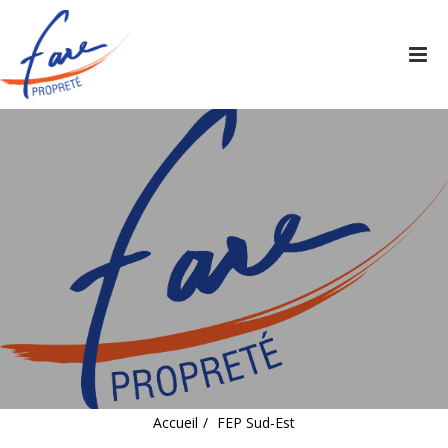
Tog
nav
Accueil
FEP Sud-Est